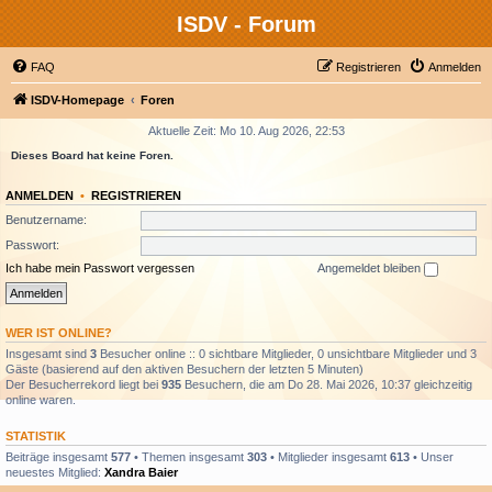
ISDV - Forum
FAQ
Registrieren
Anmelden
ISDV-Homepage
Foren
Aktuelle Zeit: Mo 10. Aug 2026, 22:53
Dieses Board hat keine Foren.
ANMELDEN
•
REGISTRIEREN
Benutzername:
Passwort:
Ich habe mein Passwort vergessen
Angemeldet bleiben
WER IST ONLINE?
Insgesamt sind
3
Besucher online :: 0 sichtbare Mitglieder, 0 unsichtbare Mitglieder und 3
Gäste (basierend auf den aktiven Besuchern der letzten 5 Minuten)
Der Besucherrekord liegt bei
935
Besuchern, die am Do 28. Mai 2026, 10:37 gleichzeitig
online waren.
STATISTIK
Beiträge insgesamt
577
• Themen insgesamt
303
• Mitglieder insgesamt
613
• Unser
neuestes Mitglied:
Xandra Baier