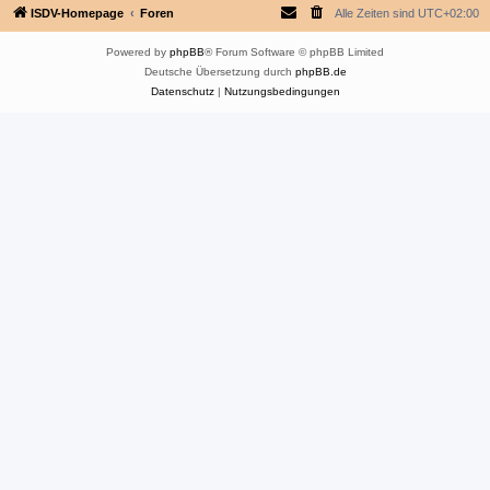
ISDV-Homepage
Foren
Alle Zeiten sind
UTC+02:00
Powered by
phpBB
® Forum Software © phpBB Limited
Deutsche Übersetzung durch
phpBB.de
Datenschutz
|
Nutzungsbedingungen