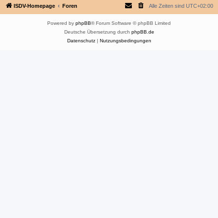
ISDV-Homepage
Foren
Alle Zeiten sind
UTC+02:00
Powered by
phpBB
® Forum Software © phpBB Limited
Deutsche Übersetzung durch
phpBB.de
Datenschutz
|
Nutzungsbedingungen