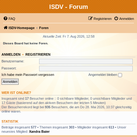
ISDV - Forum
FAQ
Registrieren
Anmelden
ISDV-Homepage
Foren
Aktuelle Zeit: Fr 7. Aug 2026, 12:58
Dieses Board hat keine Foren.
ANMELDEN
•
REGISTRIEREN
Benutzername:
Passwort:
Ich habe mein Passwort vergessen
Angemeldet bleiben
WER IST ONLINE?
Insgesamt sind
17
Besucher online :: 0 sichtbare Mitglieder, 0 unsichtbare Mitglieder und
17 Gäste (basierend auf den aktiven Besuchern der letzten 5 Minuten)
Der Besucherrekord liegt bei
935
Besuchern, die am Do 28. Mai 2026, 10:37 gleichzeitig
online waren.
STATISTIK
Beiträge insgesamt
577
• Themen insgesamt
303
• Mitglieder insgesamt
613
• Unser
neuestes Mitglied:
Xandra Baier