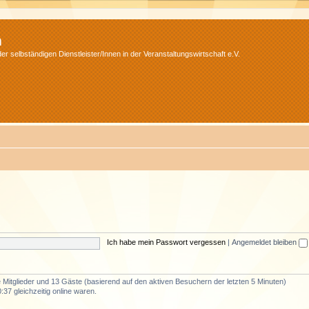
m
r selbständigen Dienstleister/Innen in der Veranstaltungswirtschaft e.V.
Ich habe mein Passwort vergessen
|
Angemeldet bleiben
re Mitglieder und 13 Gäste (basierend auf den aktiven Besuchern der letzten 5 Minuten)
37 gleichzeitig online waren.