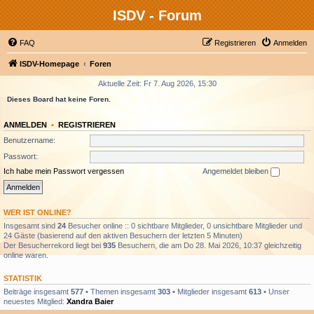
ISDV - Forum
FAQ
Registrieren
Anmelden
ISDV-Homepage
Foren
Aktuelle Zeit: Fr 7. Aug 2026, 15:30
Dieses Board hat keine Foren.
ANMELDEN
•
REGISTRIEREN
Benutzername:
Passwort:
Ich habe mein Passwort vergessen
Angemeldet bleiben
WER IST ONLINE?
Insgesamt sind
24
Besucher online :: 0 sichtbare Mitglieder, 0 unsichtbare Mitglieder und
24 Gäste (basierend auf den aktiven Besuchern der letzten 5 Minuten)
Der Besucherrekord liegt bei
935
Besuchern, die am Do 28. Mai 2026, 10:37 gleichzeitig
online waren.
STATISTIK
Beiträge insgesamt
577
• Themen insgesamt
303
• Mitglieder insgesamt
613
• Unser
neuestes Mitglied:
Xandra Baier