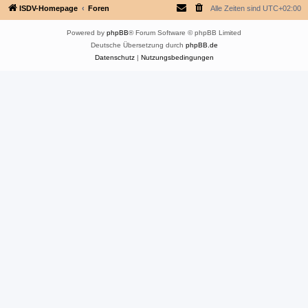
ISDV-Homepage
Foren
Alle Zeiten sind
UTC+02:00
Powered by
phpBB
® Forum Software © phpBB Limited
Deutsche Übersetzung durch
phpBB.de
Datenschutz
|
Nutzungsbedingungen