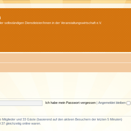
m
r selbständigen Dienstleister/Innen in der Veranstaltungswirtschaft e.V.
Ich habe mein Passwort vergessen
|
Angemeldet bleiben
re Mitglieder und 33 Gäste (basierend auf den aktiven Besuchern der letzten 5 Minuten)
37 gleichzeitig online waren.