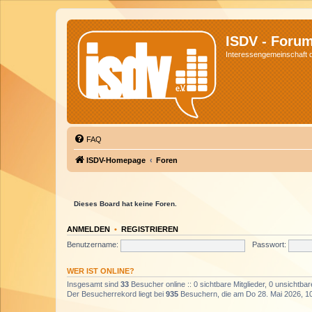
ISDV - Foru
Interessengemeinschaft de
FAQ
ISDV-Homepage
Foren
Dieses Board hat keine Foren.
ANMELDEN
•
REGISTRIEREN
Benutzername:
Passwort:
WER IST ONLINE?
Insgesamt sind
33
Besucher online :: 0 sichtbare Mitglieder, 0 unsichtba
Der Besucherrekord liegt bei
935
Besuchern, die am Do 28. Mai 2026, 10: