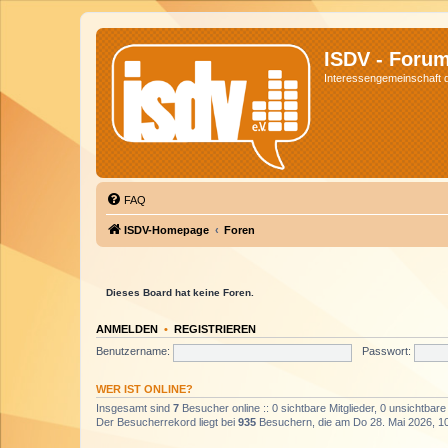
ISDV - Foru
Interessengemeinschaft de
FAQ
ISDV-Homepage
Foren
Dieses Board hat keine Foren.
ANMELDEN
•
REGISTRIEREN
Benutzername:
Passwort:
WER IST ONLINE?
Insgesamt sind
7
Besucher online :: 0 sichtbare Mitglieder, 0 unsichtbar
Der Besucherrekord liegt bei
935
Besuchern, die am Do 28. Mai 2026, 10: