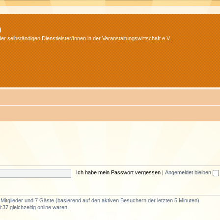
m
r selbständigen Dienstleister/Innen in der Veranstaltungswirtschaft e.V.
Ich habe mein Passwort vergessen
|
Angemeldet bleiben
e Mitglieder und 7 Gäste (basierend auf den aktiven Besuchern der letzten 5 Minuten)
37 gleichzeitig online waren.