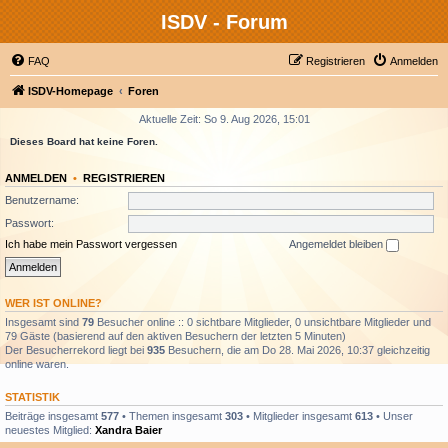
ISDV - Forum
FAQ
Registrieren
Anmelden
ISDV-Homepage
Foren
Aktuelle Zeit: So 9. Aug 2026, 15:01
Dieses Board hat keine Foren.
ANMELDEN
•
REGISTRIEREN
Benutzername:
Passwort:
Ich habe mein Passwort vergessen
Angemeldet bleiben
WER IST ONLINE?
Insgesamt sind
79
Besucher online :: 0 sichtbare Mitglieder, 0 unsichtbare Mitglieder und
79 Gäste (basierend auf den aktiven Besuchern der letzten 5 Minuten)
Der Besucherrekord liegt bei
935
Besuchern, die am Do 28. Mai 2026, 10:37 gleichzeitig
online waren.
STATISTIK
Beiträge insgesamt
577
• Themen insgesamt
303
• Mitglieder insgesamt
613
• Unser
neuestes Mitglied:
Xandra Baier