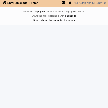
ISDV-Homepage
Foren
Alle Zeiten sind
UTC+02:00
Powered by
phpBB
® Forum Software © phpBB Limited
Deutsche Übersetzung durch
phpBB.de
Datenschutz
|
Nutzungsbedingungen