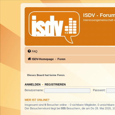
ISDV - Foru
Interessengemeinschaft de
FAQ
ISDV-Homepage
Foren
Dieses Board hat keine Foren.
ANMELDEN
•
REGISTRIEREN
Benutzername:
Passwort:
WER IST ONLINE?
Insgesamt sind
9
Besucher online :: 0 sichtbare Mitglieder, 0 unsichtbar
Der Besucherrekord liegt bei
935
Besuchern, die am Do 28. Mai 2026, 10: