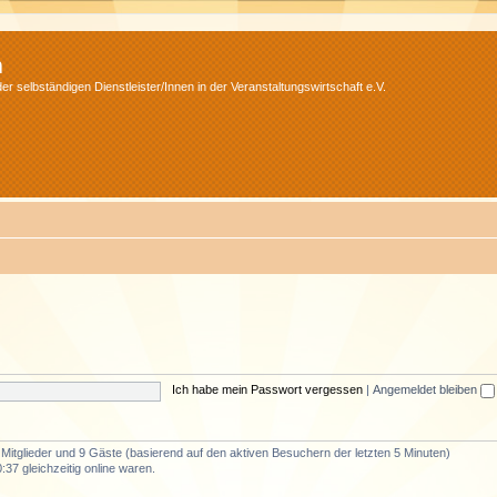
m
r selbständigen Dienstleister/Innen in der Veranstaltungswirtschaft e.V.
Ich habe mein Passwort vergessen
|
Angemeldet bleiben
e Mitglieder und 9 Gäste (basierend auf den aktiven Besuchern der letzten 5 Minuten)
37 gleichzeitig online waren.