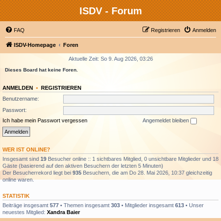
ISDV - Forum
FAQ
Registrieren
Anmelden
ISDV-Homepage
Foren
Aktuelle Zeit: So 9. Aug 2026, 03:26
Dieses Board hat keine Foren.
ANMELDEN
•
REGISTRIEREN
Benutzername:
Passwort:
Ich habe mein Passwort vergessen
Angemeldet bleiben
WER IST ONLINE?
Insgesamt sind
19
Besucher online :: 1 sichtbares Mitglied, 0 unsichtbare Mitglieder und 18
Gäste (basierend auf den aktiven Besuchern der letzten 5 Minuten)
Der Besucherrekord liegt bei
935
Besuchern, die am Do 28. Mai 2026, 10:37 gleichzeitig
online waren.
STATISTIK
Beiträge insgesamt
577
• Themen insgesamt
303
• Mitglieder insgesamt
613
• Unser
neuestes Mitglied:
Xandra Baier