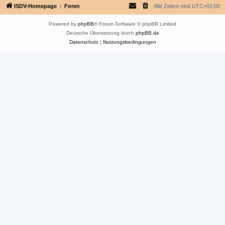
ISDV-Homepage
Foren
Alle Zeiten sind
UTC+02:00
Powered by
phpBB
® Forum Software © phpBB Limited
Deutsche Übersetzung durch
phpBB.de
Datenschutz
|
Nutzungsbedingungen