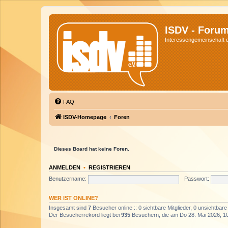
ISDV - Foru
Interessengemeinschaft de
FAQ
ISDV-Homepage
Foren
Dieses Board hat keine Foren.
ANMELDEN
•
REGISTRIEREN
Benutzername:
Passwort:
WER IST ONLINE?
Insgesamt sind
7
Besucher online :: 0 sichtbare Mitglieder, 0 unsichtbar
Der Besucherrekord liegt bei
935
Besuchern, die am Do 28. Mai 2026, 10: