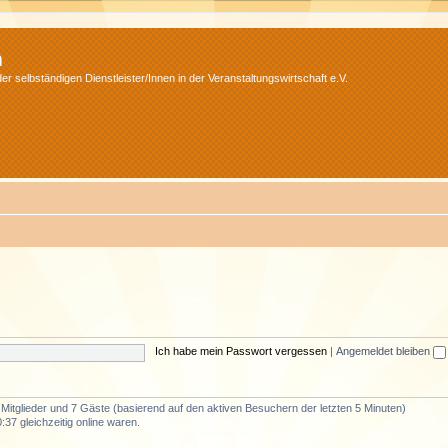
m
r selbständigen Dienstleister/Innen in der Veranstaltungswirtschaft e.V.
Ich habe mein Passwort vergessen
|
Angemeldet bleiben
e Mitglieder und 7 Gäste (basierend auf den aktiven Besuchern der letzten 5 Minuten)
37 gleichzeitig online waren.