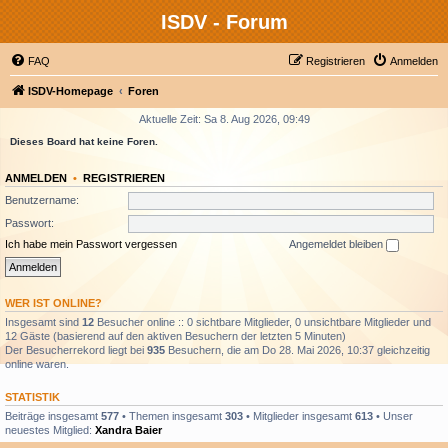
ISDV - Forum
FAQ
Registrieren
Anmelden
ISDV-Homepage
Foren
Aktuelle Zeit: Sa 8. Aug 2026, 09:49
Dieses Board hat keine Foren.
ANMELDEN
•
REGISTRIEREN
Benutzername:
Passwort:
Ich habe mein Passwort vergessen
Angemeldet bleiben
WER IST ONLINE?
Insgesamt sind
12
Besucher online :: 0 sichtbare Mitglieder, 0 unsichtbare Mitglieder und
12 Gäste (basierend auf den aktiven Besuchern der letzten 5 Minuten)
Der Besucherrekord liegt bei
935
Besuchern, die am Do 28. Mai 2026, 10:37 gleichzeitig
online waren.
STATISTIK
Beiträge insgesamt
577
• Themen insgesamt
303
• Mitglieder insgesamt
613
• Unser
neuestes Mitglied:
Xandra Baier