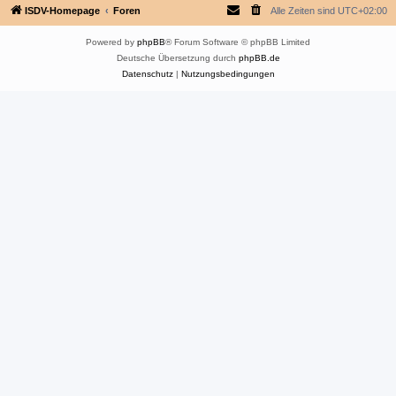
ISDV-Homepage
Foren
Alle Zeiten sind
UTC+02:00
Powered by
phpBB
® Forum Software © phpBB Limited
Deutsche Übersetzung durch
phpBB.de
Datenschutz
|
Nutzungsbedingungen