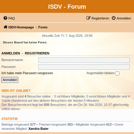
ISDV - Forum
FAQ
Registrieren
Anmelden
ISDV-Homepage
Foren
Aktuelle Zeit: Fr 7. Aug 2026, 19:56
Dieses Board hat keine Foren.
ANMELDEN
•
REGISTRIEREN
Benutzername:
Passwort:
Ich habe mein Passwort vergessen
Angemeldet bleiben
WER IST ONLINE?
Insgesamt sind
4
Besucher online :: 0 sichtbare Mitglieder, 0 unsichtbare Mitglieder und 4
Gäste (basierend auf den aktiven Besuchern der letzten 5 Minuten)
Der Besucherrekord liegt bei
935
Besuchern, die am Do 28. Mai 2026, 10:37 gleichzeitig
online waren.
STATISTIK
Beiträge insgesamt
577
• Themen insgesamt
303
• Mitglieder insgesamt
613
• Unser
neuestes Mitglied:
Xandra Baier