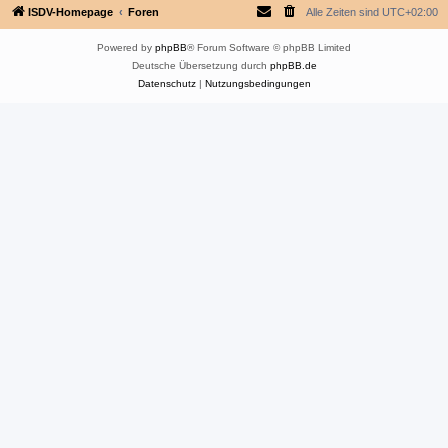
ISDV-Homepage
Foren
Alle Zeiten sind
UTC+02:00
Powered by
phpBB
® Forum Software © phpBB Limited
Deutsche Übersetzung durch
phpBB.de
Datenschutz
|
Nutzungsbedingungen