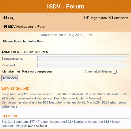
ISDV - Forum
FAQ
Registrieren
Anmelden
ISDV-Homepage
Foren
Aktuelle Zeit: Mo 10. Aug 2026, 12:24
Dieses Board hat keine Foren.
ANMELDEN
•
REGISTRIEREN
Benutzername:
Passwort:
Ich habe mein Passwort vergessen
Angemeldet bleiben
WER IST ONLINE?
Insgesamt sind
26
Besucher online :: 0 sichtbare Mitglieder, 0 unsichtbare Mitglieder und
26 Gäste (basierend auf den aktiven Besuchern der letzten 5 Minuten)
Der Besucherrekord liegt bei
935
Besuchern, die am Do 28. Mai 2026, 10:37 gleichzeitig
online waren.
STATISTIK
Beiträge insgesamt
577
• Themen insgesamt
303
• Mitglieder insgesamt
613
• Unser
neuestes Mitglied:
Xandra Baier