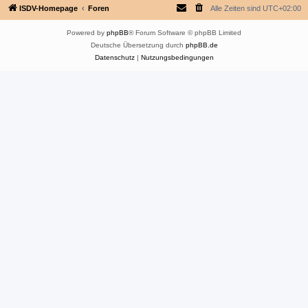
ISDV-Homepage
Foren
Alle Zeiten sind
UTC+02:00
Powered by
phpBB
® Forum Software © phpBB Limited
Deutsche Übersetzung durch
phpBB.de
Datenschutz
|
Nutzungsbedingungen