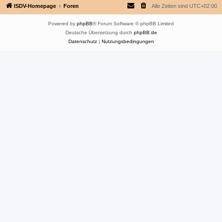
ISDV-Homepage
Foren
Alle Zeiten sind
UTC+02:00
Powered by
phpBB
® Forum Software © phpBB Limited
Deutsche Übersetzung durch
phpBB.de
Datenschutz
|
Nutzungsbedingungen