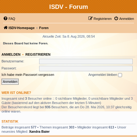
ISDV - Forum
FAQ
Registrieren
Anmelden
ISDV-Homepage
Foren
Aktuelle Zeit: Sa 8. Aug 2026, 08:54
Dieses Board hat keine Foren.
ANMELDEN
•
REGISTRIEREN
Benutzername:
Passwort:
Ich habe mein Passwort vergessen
Angemeldet bleiben
WER IST ONLINE?
Insgesamt sind
3
Besucher online :: 0 sichtbare Mitglieder, 0 unsichtbare Mitglieder und 3
Gäste (basierend auf den aktiven Besuchern der letzten 5 Minuten)
Der Besucherrekord liegt bei
935
Besuchern, die am Do 28. Mai 2026, 10:37 gleichzeitig
online waren.
STATISTIK
Beiträge insgesamt
577
• Themen insgesamt
303
• Mitglieder insgesamt
613
• Unser
neuestes Mitglied:
Xandra Baier