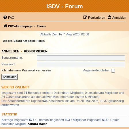
ISDV - Forum
FAQ
Registrieren
Anmelden
ISDV-Homepage
Foren
Aktuelle Zeit: Fr 7. Aug 2026, 02:58
Dieses Board hat keine Foren.
ANMELDEN
•
REGISTRIEREN
Benutzername:
Passwort:
Ich habe mein Passwort vergessen
Angemeldet bleiben
WER IST ONLINE?
Insgesamt sind
24
Besucher online :: 0 sichtbare Mitglieder, 0 unsichtbare Mitglieder und
24 Gäste (basierend auf den aktiven Besuchern der letzten 5 Minuten)
Der Besucherrekord liegt bei
935
Besuchern, die am Do 28. Mai 2026, 10:37 gleichzeitig
online waren.
STATISTIK
Beiträge insgesamt
577
• Themen insgesamt
303
• Mitglieder insgesamt
613
• Unser
neuestes Mitglied:
Xandra Baier