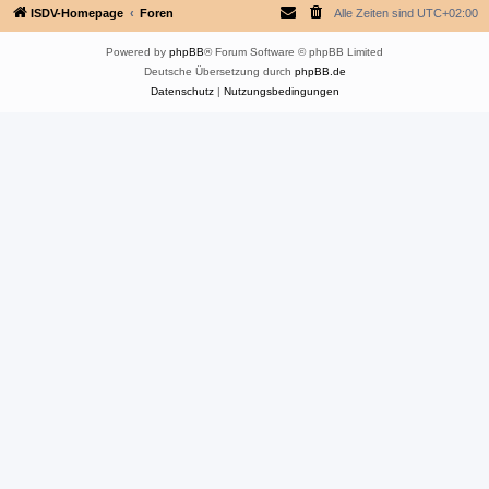
ISDV-Homepage
Foren
Alle Zeiten sind
UTC+02:00
Powered by
phpBB
® Forum Software © phpBB Limited
Deutsche Übersetzung durch
phpBB.de
Datenschutz
|
Nutzungsbedingungen