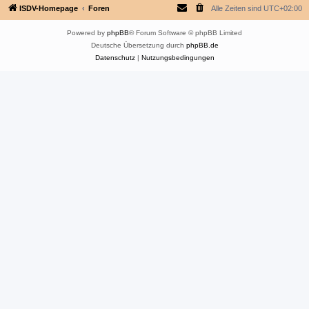
ISDV-Homepage
Foren
Alle Zeiten sind
UTC+02:00
Powered by
phpBB
® Forum Software © phpBB Limited
Deutsche Übersetzung durch
phpBB.de
Datenschutz
|
Nutzungsbedingungen