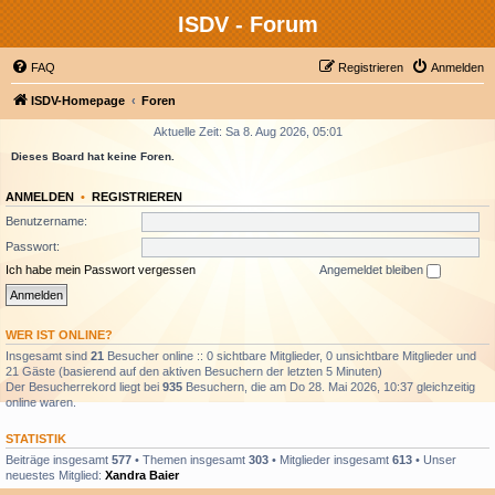
ISDV - Forum
FAQ
Registrieren
Anmelden
ISDV-Homepage
Foren
Aktuelle Zeit: Sa 8. Aug 2026, 05:01
Dieses Board hat keine Foren.
ANMELDEN
•
REGISTRIEREN
Benutzername:
Passwort:
Ich habe mein Passwort vergessen
Angemeldet bleiben
WER IST ONLINE?
Insgesamt sind
21
Besucher online :: 0 sichtbare Mitglieder, 0 unsichtbare Mitglieder und
21 Gäste (basierend auf den aktiven Besuchern der letzten 5 Minuten)
Der Besucherrekord liegt bei
935
Besuchern, die am Do 28. Mai 2026, 10:37 gleichzeitig
online waren.
STATISTIK
Beiträge insgesamt
577
• Themen insgesamt
303
• Mitglieder insgesamt
613
• Unser
neuestes Mitglied:
Xandra Baier