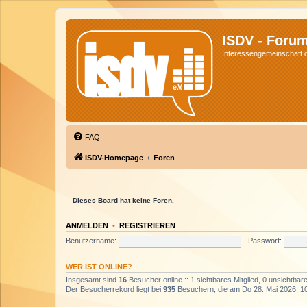
ISDV - Foru
Interessengemeinschaft de
FAQ
ISDV-Homepage
Foren
Dieses Board hat keine Foren.
ANMELDEN
•
REGISTRIEREN
Benutzername:
Passwort:
WER IST ONLINE?
Insgesamt sind
16
Besucher online :: 1 sichtbares Mitglied, 0 unsichtba
Der Besucherrekord liegt bei
935
Besuchern, die am Do 28. Mai 2026, 10: