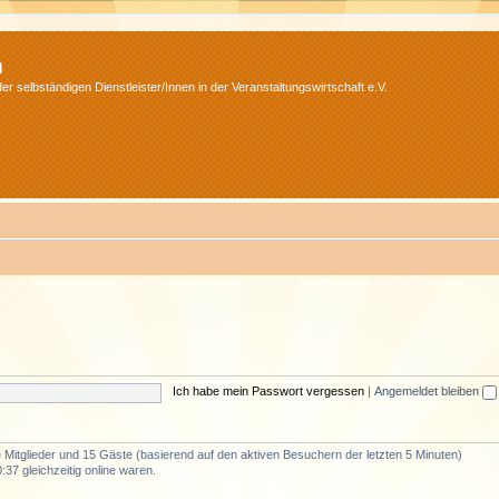
m
r selbständigen Dienstleister/Innen in der Veranstaltungswirtschaft e.V.
Ich habe mein Passwort vergessen
|
Angemeldet bleiben
re Mitglieder und 15 Gäste (basierend auf den aktiven Besuchern der letzten 5 Minuten)
37 gleichzeitig online waren.