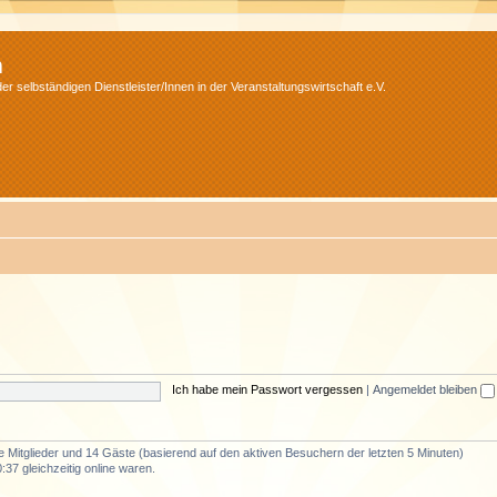
m
r selbständigen Dienstleister/Innen in der Veranstaltungswirtschaft e.V.
Ich habe mein Passwort vergessen
|
Angemeldet bleiben
re Mitglieder und 14 Gäste (basierend auf den aktiven Besuchern der letzten 5 Minuten)
37 gleichzeitig online waren.