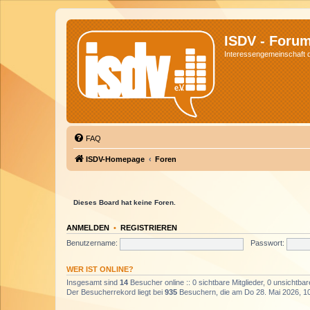
ISDV - Foru
Interessengemeinschaft de
FAQ
ISDV-Homepage
Foren
Dieses Board hat keine Foren.
ANMELDEN
•
REGISTRIEREN
Benutzername:
Passwort:
WER IST ONLINE?
Insgesamt sind
14
Besucher online :: 0 sichtbare Mitglieder, 0 unsichtba
Der Besucherrekord liegt bei
935
Besuchern, die am Do 28. Mai 2026, 10: