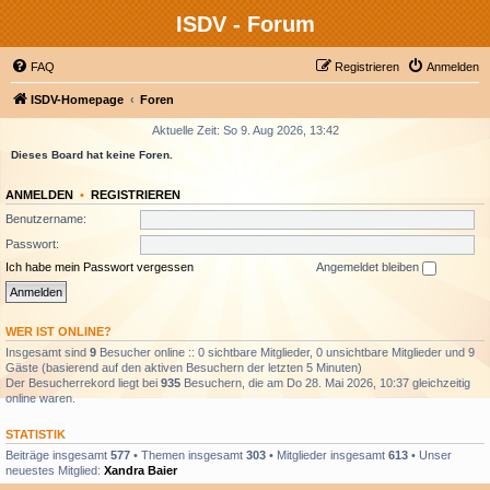
ISDV - Forum
FAQ
Registrieren
Anmelden
ISDV-Homepage
Foren
Aktuelle Zeit: So 9. Aug 2026, 13:42
Dieses Board hat keine Foren.
ANMELDEN
•
REGISTRIEREN
Benutzername:
Passwort:
Ich habe mein Passwort vergessen
Angemeldet bleiben
WER IST ONLINE?
Insgesamt sind
9
Besucher online :: 0 sichtbare Mitglieder, 0 unsichtbare Mitglieder und 9
Gäste (basierend auf den aktiven Besuchern der letzten 5 Minuten)
Der Besucherrekord liegt bei
935
Besuchern, die am Do 28. Mai 2026, 10:37 gleichzeitig
online waren.
STATISTIK
Beiträge insgesamt
577
• Themen insgesamt
303
• Mitglieder insgesamt
613
• Unser
neuestes Mitglied:
Xandra Baier