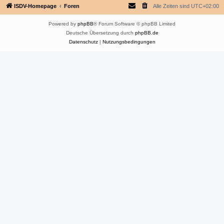
ISDV-Homepage
Foren
Alle Zeiten sind
UTC+02:00
Powered by
phpBB
® Forum Software © phpBB Limited
Deutsche Übersetzung durch
phpBB.de
Datenschutz
|
Nutzungsbedingungen