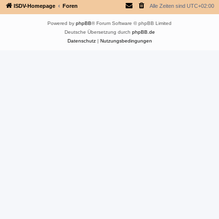
ISDV-Homepage
Foren
Alle Zeiten sind
UTC+02:00
Powered by
phpBB
® Forum Software © phpBB Limited
Deutsche Übersetzung durch
phpBB.de
Datenschutz
|
Nutzungsbedingungen