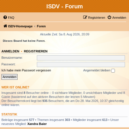
ISDV - Forum
FAQ
Registrieren
Anmelden
ISDV-Homepage
Foren
Aktuelle Zeit: Sa 8. Aug 2026, 20:09
Dieses Board hat keine Foren.
ANMELDEN
•
REGISTRIEREN
Benutzername:
Passwort:
Ich habe mein Passwort vergessen
Angemeldet bleiben
WER IST ONLINE?
Insgesamt sind
8
Besucher online :: 0 sichtbare Mitglieder, 0 unsichtbare Mitglieder und 8
Gäste (basierend auf den aktiven Besuchern der letzten 5 Minuten)
Der Besucherrekord liegt bei
935
Besuchern, die am Do 28. Mai 2026, 10:37 gleichzeitig
online waren.
STATISTIK
Beiträge insgesamt
577
• Themen insgesamt
303
• Mitglieder insgesamt
613
• Unser
neuestes Mitglied:
Xandra Baier