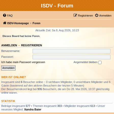
ISDV - Forum
FAQ
Registrieren
Anmelden
ISDV-Homepage
Foren
Aktuelle Zeit: Sa 8. Aug 2026, 10:23
Dieses Board hat keine Foren.
ANMELDEN
•
REGISTRIEREN
Benutzername:
Passwort:
Ich habe mein Passwort vergessen
Angemeldet bleiben
WER IST ONLINE?
Insgesamt sind
6
Besucher online :: 0 sichtbare Mitglieder, 0 unsichtbare Mitglieder und 6
Gäste (basierend auf den aktiven Besuchern der letzten 5 Minuten)
Der Besucherrekord liegt bei
935
Besuchern, die am Do 28. Mai 2026, 10:37 gleichzeitig
online waren.
STATISTIK
Beiträge insgesamt
577
• Themen insgesamt
303
• Mitglieder insgesamt
613
• Unser
neuestes Mitglied:
Xandra Baier