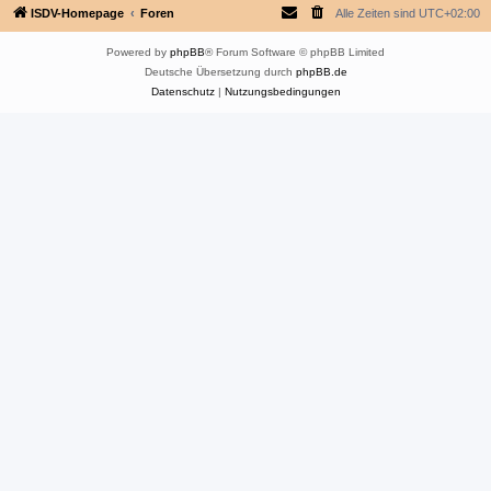
ISDV-Homepage
Foren
Alle Zeiten sind
UTC+02:00
Powered by
phpBB
® Forum Software © phpBB Limited
Deutsche Übersetzung durch
phpBB.de
Datenschutz
|
Nutzungsbedingungen