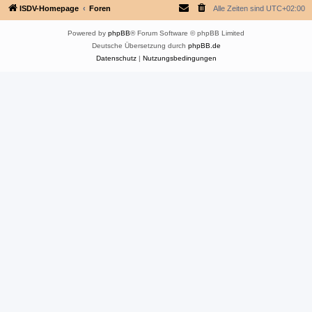
ISDV-Homepage
Foren
Alle Zeiten sind
UTC+02:00
Powered by
phpBB
® Forum Software © phpBB Limited
Deutsche Übersetzung durch
phpBB.de
Datenschutz
|
Nutzungsbedingungen