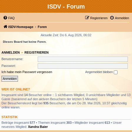
ISDV - Forum
FAQ
Registrieren
Anmelden
ISDV-Homepage
Foren
Aktuelle Zeit: Do 6. Aug 2026, 06:02
Dieses Board hat keine Foren.
ANMELDEN
•
REGISTRIEREN
Benutzername:
Passwort:
Ich habe mein Passwort vergessen
Angemeldet bleiben
WER IST ONLINE?
Insgesamt sind
14
Besucher online :: 1 sichtbares Mitglied, 0 unsichtbare Mitglieder und 13
Gäste (basierend auf den aktiven Besuchern der letzten 5 Minuten)
Der Besucherrekord liegt bei
935
Besuchern, die am Do 28. Mai 2026, 10:37 gleichzeitig
online waren.
STATISTIK
Beiträge insgesamt
577
• Themen insgesamt
303
• Mitglieder insgesamt
613
• Unser
neuestes Mitglied:
Xandra Baier