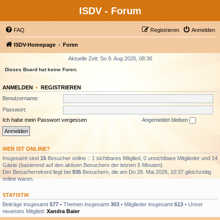
ISDV - Forum
FAQ
Registrieren
Anmelden
ISDV-Homepage
Foren
Aktuelle Zeit: So 9. Aug 2026, 08:36
Dieses Board hat keine Foren.
ANMELDEN
•
REGISTRIEREN
Benutzername:
Passwort:
Ich habe mein Passwort vergessen
Angemeldet bleiben
WER IST ONLINE?
Insgesamt sind
15
Besucher online :: 1 sichtbares Mitglied, 0 unsichtbare Mitglieder und 14
Gäste (basierend auf den aktiven Besuchern der letzten 5 Minuten)
Der Besucherrekord liegt bei
935
Besuchern, die am Do 28. Mai 2026, 10:37 gleichzeitig
online waren.
STATISTIK
Beiträge insgesamt
577
• Themen insgesamt
303
• Mitglieder insgesamt
613
• Unser
neuestes Mitglied:
Xandra Baier