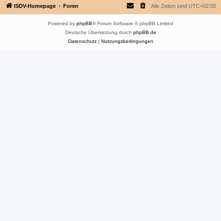
ISDV-Homepage
Foren
Alle Zeiten sind
UTC+02:00
Powered by
phpBB
® Forum Software © phpBB Limited
Deutsche Übersetzung durch
phpBB.de
Datenschutz
|
Nutzungsbedingungen