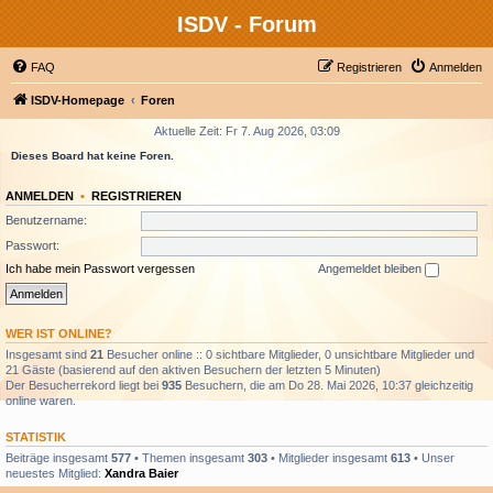
ISDV - Forum
FAQ
Registrieren
Anmelden
ISDV-Homepage
Foren
Aktuelle Zeit: Fr 7. Aug 2026, 03:09
Dieses Board hat keine Foren.
ANMELDEN
•
REGISTRIEREN
Benutzername:
Passwort:
Ich habe mein Passwort vergessen
Angemeldet bleiben
WER IST ONLINE?
Insgesamt sind
21
Besucher online :: 0 sichtbare Mitglieder, 0 unsichtbare Mitglieder und
21 Gäste (basierend auf den aktiven Besuchern der letzten 5 Minuten)
Der Besucherrekord liegt bei
935
Besuchern, die am Do 28. Mai 2026, 10:37 gleichzeitig
online waren.
STATISTIK
Beiträge insgesamt
577
• Themen insgesamt
303
• Mitglieder insgesamt
613
• Unser
neuestes Mitglied:
Xandra Baier