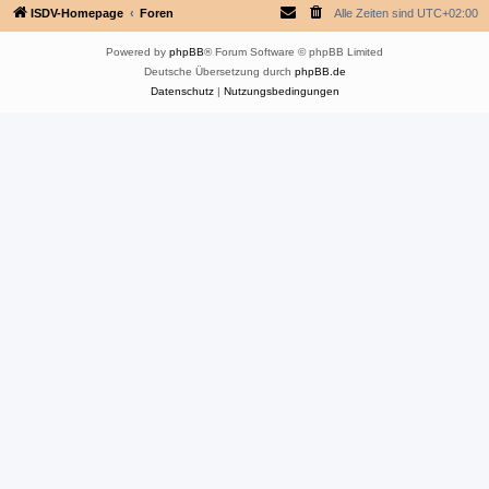
ISDV-Homepage
Foren
Alle Zeiten sind
UTC+02:00
Powered by
phpBB
® Forum Software © phpBB Limited
Deutsche Übersetzung durch
phpBB.de
Datenschutz
|
Nutzungsbedingungen