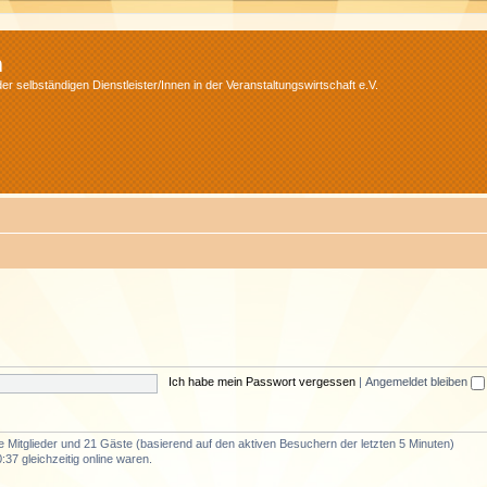
m
r selbständigen Dienstleister/Innen in der Veranstaltungswirtschaft e.V.
Ich habe mein Passwort vergessen
|
Angemeldet bleiben
re Mitglieder und 21 Gäste (basierend auf den aktiven Besuchern der letzten 5 Minuten)
37 gleichzeitig online waren.