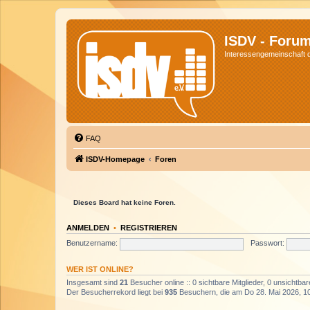
ISDV - Foru
Interessengemeinschaft de
FAQ
ISDV-Homepage
Foren
Dieses Board hat keine Foren.
ANMELDEN
•
REGISTRIEREN
Benutzername:
Passwort:
WER IST ONLINE?
Insgesamt sind
21
Besucher online :: 0 sichtbare Mitglieder, 0 unsichtba
Der Besucherrekord liegt bei
935
Besuchern, die am Do 28. Mai 2026, 10: