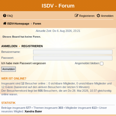
ISDV - Forum
FAQ
Registrieren
Anmelden
ISDV-Homepage
Foren
Aktuelle Zeit: Do 6. Aug 2026, 23:21
Dieses Board hat keine Foren.
ANMELDEN
•
REGISTRIEREN
Benutzername:
Passwort:
Ich habe mein Passwort vergessen
Angemeldet bleiben
WER IST ONLINE?
Insgesamt sind
12
Besucher online :: 0 sichtbare Mitglieder, 0 unsichtbare Mitglieder und
12 Gäste (basierend auf den aktiven Besuchern der letzten 5 Minuten)
Der Besucherrekord liegt bei
935
Besuchern, die am Do 28. Mai 2026, 10:37 gleichzeitig
online waren.
STATISTIK
Beiträge insgesamt
577
• Themen insgesamt
303
• Mitglieder insgesamt
613
• Unser
neuestes Mitglied:
Xandra Baier