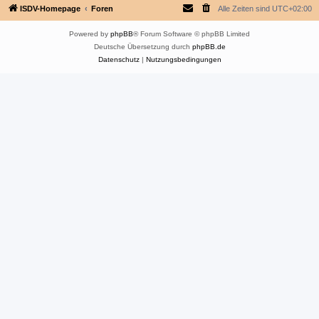
ISDV-Homepage
Foren
Alle Zeiten sind
UTC+02:00
Powered by
phpBB
® Forum Software © phpBB Limited
Deutsche Übersetzung durch
phpBB.de
Datenschutz
|
Nutzungsbedingungen