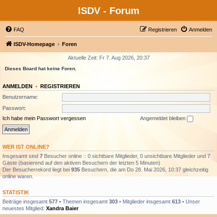
ISDV - Forum
FAQ
Registrieren
Anmelden
ISDV-Homepage
Foren
Aktuelle Zeit: Fr 7. Aug 2026, 20:37
Dieses Board hat keine Foren.
ANMELDEN
•
REGISTRIEREN
Benutzername:
Passwort:
Ich habe mein Passwort vergessen
Angemeldet bleiben
WER IST ONLINE?
Insgesamt sind
7
Besucher online :: 0 sichtbare Mitglieder, 0 unsichtbare Mitglieder und 7
Gäste (basierend auf den aktiven Besuchern der letzten 5 Minuten)
Der Besucherrekord liegt bei
935
Besuchern, die am Do 28. Mai 2026, 10:37 gleichzeitig
online waren.
STATISTIK
Beiträge insgesamt
577
• Themen insgesamt
303
• Mitglieder insgesamt
613
• Unser
neuestes Mitglied:
Xandra Baier