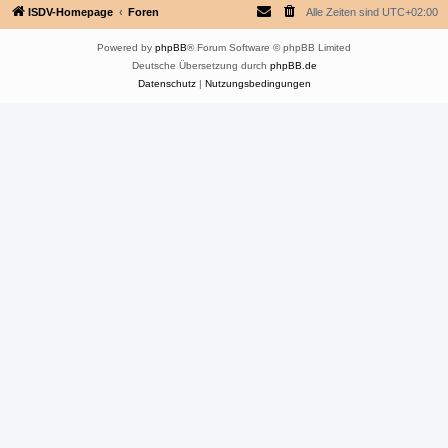
ISDV-Homepage
Foren
Alle Zeiten sind
UTC+02:00
Powered by
phpBB
® Forum Software © phpBB Limited
Deutsche Übersetzung durch
phpBB.de
Datenschutz
|
Nutzungsbedingungen