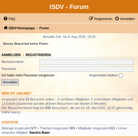
ISDV - Forum
FAQ
Registrieren
Anmelden
ISDV-Homepage
Foren
Aktuelle Zeit: Sa 8. Aug 2026, 19:24
Dieses Board hat keine Foren.
ANMELDEN
•
REGISTRIEREN
Benutzername:
Passwort:
Ich habe mein Passwort vergessen
Angemeldet bleiben
WER IST ONLINE?
Insgesamt sind
13
Besucher online :: 0 sichtbare Mitglieder, 0 unsichtbare Mitglieder und
13 Gäste (basierend auf den aktiven Besuchern der letzten 5 Minuten)
Der Besucherrekord liegt bei
935
Besuchern, die am Do 28. Mai 2026, 10:37 gleichzeitig
online waren.
STATISTIK
Beiträge insgesamt
577
• Themen insgesamt
303
• Mitglieder insgesamt
613
• Unser
neuestes Mitglied:
Xandra Baier