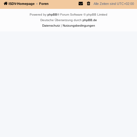
ISDV-Homepage
Foren
Alle Zeiten sind
UTC+02:00
Powered by
phpBB
® Forum Software © phpBB Limited
Deutsche Übersetzung durch
phpBB.de
Datenschutz
|
Nutzungsbedingungen