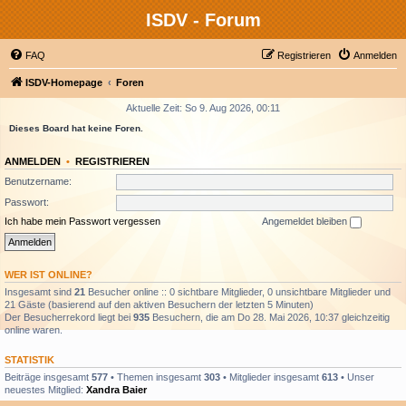
ISDV - Forum
FAQ
Registrieren
Anmelden
ISDV-Homepage
Foren
Aktuelle Zeit: So 9. Aug 2026, 00:11
Dieses Board hat keine Foren.
ANMELDEN
•
REGISTRIEREN
Benutzername:
Passwort:
Ich habe mein Passwort vergessen
Angemeldet bleiben
WER IST ONLINE?
Insgesamt sind
21
Besucher online :: 0 sichtbare Mitglieder, 0 unsichtbare Mitglieder und
21 Gäste (basierend auf den aktiven Besuchern der letzten 5 Minuten)
Der Besucherrekord liegt bei
935
Besuchern, die am Do 28. Mai 2026, 10:37 gleichzeitig
online waren.
STATISTIK
Beiträge insgesamt
577
• Themen insgesamt
303
• Mitglieder insgesamt
613
• Unser
neuestes Mitglied:
Xandra Baier