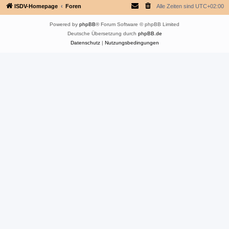
ISDV-Homepage
Foren
Alle Zeiten sind
UTC+02:00
Powered by
phpBB
® Forum Software © phpBB Limited
Deutsche Übersetzung durch
phpBB.de
Datenschutz
|
Nutzungsbedingungen