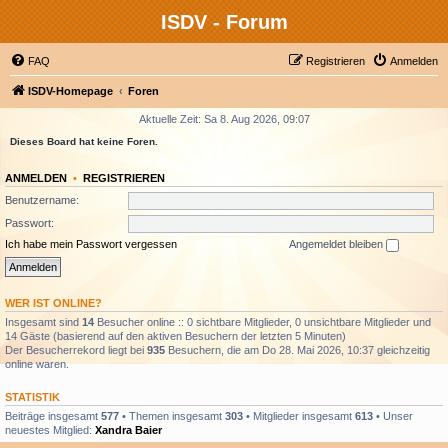
ISDV - Forum
FAQ
Registrieren
Anmelden
ISDV-Homepage
Foren
Aktuelle Zeit: Sa 8. Aug 2026, 09:07
Dieses Board hat keine Foren.
ANMELDEN
•
REGISTRIEREN
Benutzername:
Passwort:
Ich habe mein Passwort vergessen
Angemeldet bleiben
WER IST ONLINE?
Insgesamt sind
14
Besucher online :: 0 sichtbare Mitglieder, 0 unsichtbare Mitglieder und
14 Gäste (basierend auf den aktiven Besuchern der letzten 5 Minuten)
Der Besucherrekord liegt bei
935
Besuchern, die am Do 28. Mai 2026, 10:37 gleichzeitig
online waren.
STATISTIK
Beiträge insgesamt
577
• Themen insgesamt
303
• Mitglieder insgesamt
613
• Unser
neuestes Mitglied:
Xandra Baier