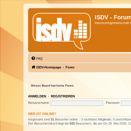
ISDV - Foru
Interessengemeinschaft de
FAQ
ISDV-Homepage
Foren
Dieses Board hat keine Foren.
ANMELDEN
•
REGISTRIEREN
Benutzername:
Passwort:
WER IST ONLINE?
Insgesamt sind
31
Besucher online :: 0 sichtbare Mitglieder, 0 unsichtba
Der Besucherrekord liegt bei
935
Besuchern, die am Do 28. Mai 2026, 10: