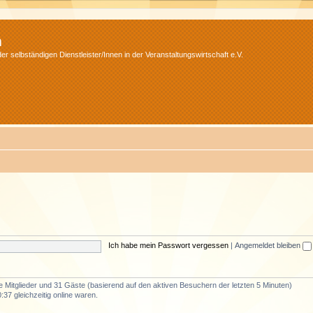
m
r selbständigen Dienstleister/Innen in der Veranstaltungswirtschaft e.V.
Ich habe mein Passwort vergessen
|
Angemeldet bleiben
re Mitglieder und 31 Gäste (basierend auf den aktiven Besuchern der letzten 5 Minuten)
37 gleichzeitig online waren.