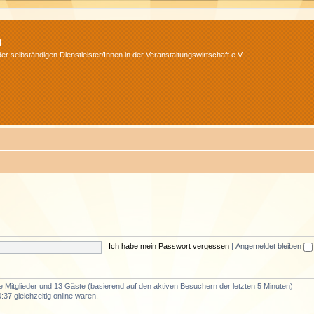
m
r selbständigen Dienstleister/Innen in der Veranstaltungswirtschaft e.V.
Ich habe mein Passwort vergessen
|
Angemeldet bleiben
re Mitglieder und 13 Gäste (basierend auf den aktiven Besuchern der letzten 5 Minuten)
37 gleichzeitig online waren.