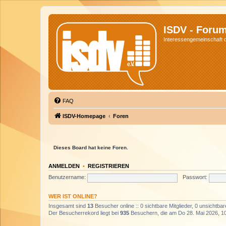
ISDV - Foru
Interessengemeinschaft de
FAQ
ISDV-Homepage
Foren
Dieses Board hat keine Foren.
ANMELDEN
•
REGISTRIEREN
Benutzername:
Passwort:
WER IST ONLINE?
Insgesamt sind
13
Besucher online :: 0 sichtbare Mitglieder, 0 unsichtba
Der Besucherrekord liegt bei
935
Besuchern, die am Do 28. Mai 2026, 10: