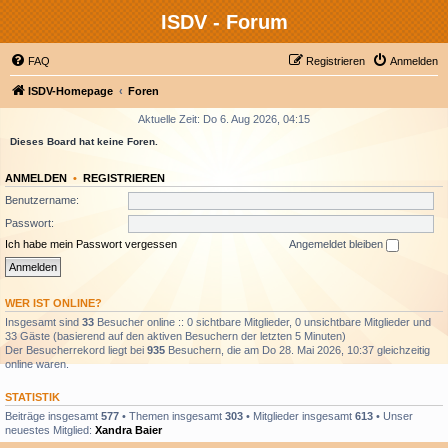
ISDV - Forum
FAQ
Registrieren
Anmelden
ISDV-Homepage
Foren
Aktuelle Zeit: Do 6. Aug 2026, 04:15
Dieses Board hat keine Foren.
ANMELDEN
•
REGISTRIEREN
Benutzername:
Passwort:
Ich habe mein Passwort vergessen
Angemeldet bleiben
WER IST ONLINE?
Insgesamt sind
33
Besucher online :: 0 sichtbare Mitglieder, 0 unsichtbare Mitglieder und
33 Gäste (basierend auf den aktiven Besuchern der letzten 5 Minuten)
Der Besucherrekord liegt bei
935
Besuchern, die am Do 28. Mai 2026, 10:37 gleichzeitig
online waren.
STATISTIK
Beiträge insgesamt
577
• Themen insgesamt
303
• Mitglieder insgesamt
613
• Unser
neuestes Mitglied:
Xandra Baier