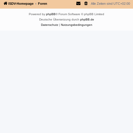
ISDV-Homepage
Foren
Alle Zeiten sind
UTC+02:00
Powered by
phpBB
® Forum Software © phpBB Limited
Deutsche Übersetzung durch
phpBB.de
Datenschutz
|
Nutzungsbedingungen