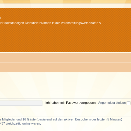
m
r selbständigen Dienstleister/Innen in der Veranstaltungswirtschaft e.V.
Ich habe mein Passwort vergessen
|
Angemeldet bleiben
re Mitglieder und 16 Gäste (basierend auf den aktiven Besuchern der letzten 5 Minuten)
37 gleichzeitig online waren.