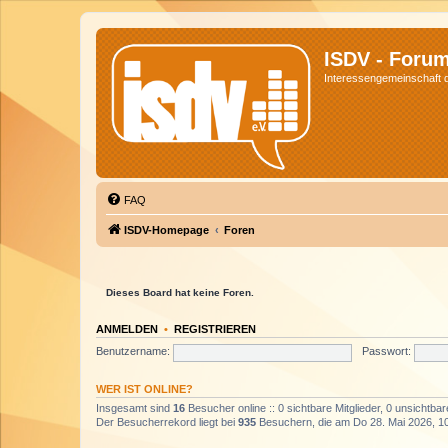
ISDV - Foru
Interessengemeinschaft de
FAQ
ISDV-Homepage
Foren
Dieses Board hat keine Foren.
ANMELDEN
•
REGISTRIEREN
Benutzername:
Passwort:
WER IST ONLINE?
Insgesamt sind
16
Besucher online :: 0 sichtbare Mitglieder, 0 unsichtba
Der Besucherrekord liegt bei
935
Besuchern, die am Do 28. Mai 2026, 10: