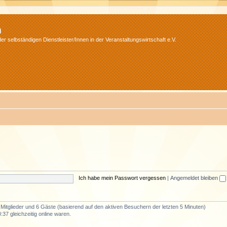
m
r selbständigen Dienstleister/Innen in der Veranstaltungswirtschaft e.V.
Ich habe mein Passwort vergessen
|
Angemeldet bleiben
e Mitglieder und 6 Gäste (basierend auf den aktiven Besuchern der letzten 5 Minuten)
37 gleichzeitig online waren.