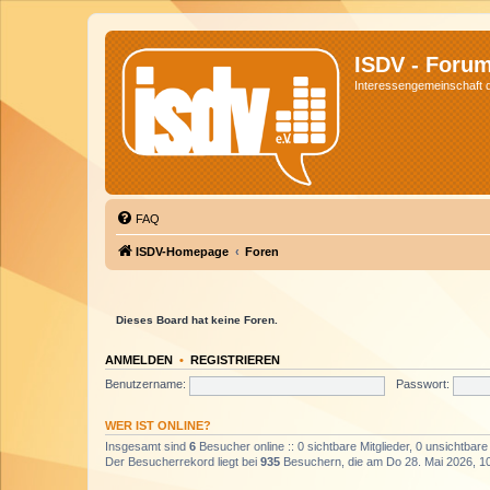
ISDV - Foru
Interessengemeinschaft de
FAQ
ISDV-Homepage
Foren
Dieses Board hat keine Foren.
ANMELDEN
•
REGISTRIEREN
Benutzername:
Passwort:
WER IST ONLINE?
Insgesamt sind
6
Besucher online :: 0 sichtbare Mitglieder, 0 unsichtbar
Der Besucherrekord liegt bei
935
Besuchern, die am Do 28. Mai 2026, 10: