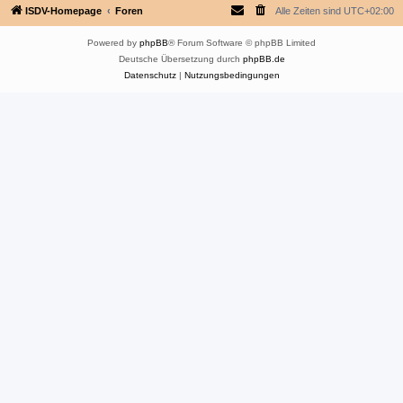
ISDV-Homepage
Foren
Alle Zeiten sind
UTC+02:00
Powered by
phpBB
® Forum Software © phpBB Limited
Deutsche Übersetzung durch
phpBB.de
Datenschutz
|
Nutzungsbedingungen