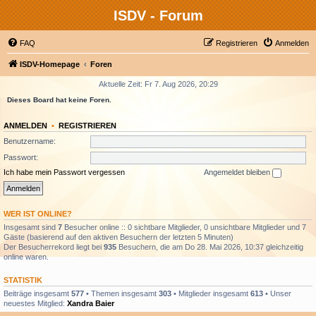
ISDV - Forum
FAQ
Registrieren
Anmelden
ISDV-Homepage
Foren
Aktuelle Zeit: Fr 7. Aug 2026, 20:29
Dieses Board hat keine Foren.
ANMELDEN
•
REGISTRIEREN
Benutzername:
Passwort:
Ich habe mein Passwort vergessen
Angemeldet bleiben
WER IST ONLINE?
Insgesamt sind
7
Besucher online :: 0 sichtbare Mitglieder, 0 unsichtbare Mitglieder und 7
Gäste (basierend auf den aktiven Besuchern der letzten 5 Minuten)
Der Besucherrekord liegt bei
935
Besuchern, die am Do 28. Mai 2026, 10:37 gleichzeitig
online waren.
STATISTIK
Beiträge insgesamt
577
• Themen insgesamt
303
• Mitglieder insgesamt
613
• Unser
neuestes Mitglied:
Xandra Baier