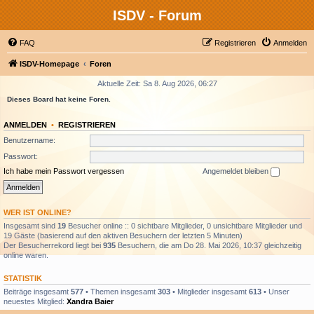
ISDV - Forum
FAQ
Registrieren
Anmelden
ISDV-Homepage
Foren
Aktuelle Zeit: Sa 8. Aug 2026, 06:27
Dieses Board hat keine Foren.
ANMELDEN
•
REGISTRIEREN
Benutzername:
Passwort:
Ich habe mein Passwort vergessen
Angemeldet bleiben
WER IST ONLINE?
Insgesamt sind
19
Besucher online :: 0 sichtbare Mitglieder, 0 unsichtbare Mitglieder und
19 Gäste (basierend auf den aktiven Besuchern der letzten 5 Minuten)
Der Besucherrekord liegt bei
935
Besuchern, die am Do 28. Mai 2026, 10:37 gleichzeitig
online waren.
STATISTIK
Beiträge insgesamt
577
• Themen insgesamt
303
• Mitglieder insgesamt
613
• Unser
neuestes Mitglied:
Xandra Baier