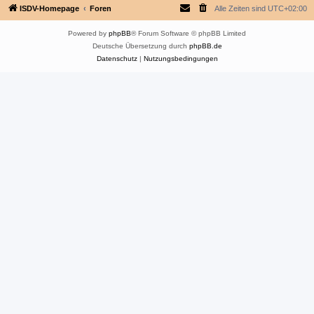
ISDV-Homepage
Foren
Alle Zeiten sind
UTC+02:00
Powered by
phpBB
® Forum Software © phpBB Limited
Deutsche Übersetzung durch
phpBB.de
Datenschutz
|
Nutzungsbedingungen